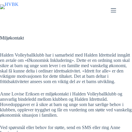
Skip
to
content
Miljøkontakt
Halden Volleyballklubb har i samarbeid med Halden Idrettsråd inngått
en avtale om «Økonomisk Inkludering». Dette er en ordning som skal
sikre at barn og unge som lever i en familie med vanskelig økonomi,
skal få kunne delta i ordinær idrettsaktivitet. «Idrett for alle» er den
viktigste motivasjonen for dette tiltaket. Det at barn deltar i
fritidsaktiviteter ansees som en viktig del av et barns utvikling.
Anne Lovise Eriksen er miljøkontakt i Halden Volleyballklubb og
ansvarlig bindeledd mellom klubben og Halden Idrettsråd.
Hovedoppgaver er å sikre at barn og unge som har særlige behov i
klubben, opplever trygghet og får en vurdering om støtte ved vanskelig
økonomisk situasjon i familien.
Ved spørsmål eller behov for støtte, send en SMS eller ring Anne