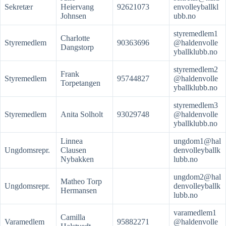
Sekretær
Heiervang
92621073
envolleyballkl
Johnsen
ubb.no
styremedlem1
Charlotte
Styremedlem
90363696
@haldenvolle
Dangstorp
yballklubb.no
styremedlem2
Frank
Styremedlem
95744827
@haldenvolle
Torpetangen
yballklubb.no
styremedlem3
Styremedlem
Anita Solholt
93029748
@haldenvolle
yballklubb.no
Linnea
ungdom1@hal
Ungdomsrepr.
Clausen
denvolleyballk
Nybakken
lubb.no
ungdom2@hal
Matheo Torp
Ungdomsrepr.
denvolleyballk
Hermansen
lubb.no
varamedlem1
Camilla
Varamedlem
95882271
@haldenvolle