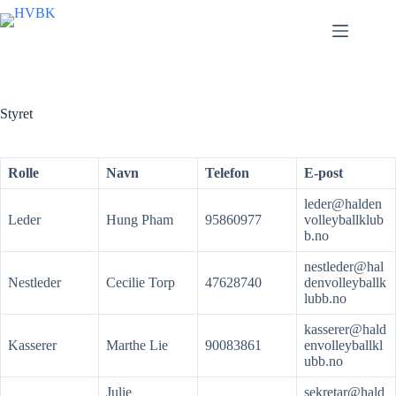
Skip
to
content
Styret
Rolle
Navn
Telefon
E-post
leder@halden
Leder
Hung Pham
95860977
volleyballklub
b.no
nestleder@hal
Nestleder
Cecilie Torp
47628740
denvolleyballk
lubb.no
kasserer@hald
Kasserer
Marthe Lie
90083861
envolleyballkl
ubb.no
Julie
sekretar@hald