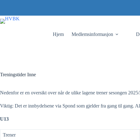
Skip
to
content
Hjem
Medlemsinformasjon
D
Treningstider Inne
Nedenfor er en oversikt over når de ulike lagene trener sesongen 2025
Viktig: Det er innbydelsene via Spond som gjelder fra gang til gang. A
U13
Trener