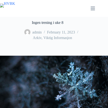
Skip
to
content
Ingen trening i uke 8
admin
February 11, 2023
Arkiv
,
Viktig Informasjon