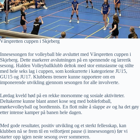
Vårspretten cuppen i Skjeberg
Innesesongen for volleyball ble avsluttet med Vårspretten cuppen i
Skjeberg. Dette markerer avslutningen på en spennende og lærerik
sesong. Halden Volleyballklubb deltok med stor entusiasme og stilte
med hele seks lag i cuppen, som konkurrerte i kategoriene JU15,
GU15 og JU17. Klubbens trenere kunne rapportere om en
imponerende utvikling gjennom sesongen for alle involverte.
Lørdag kveld bød på en rekke morsomme og sosiale aktiviteter.
Deltakerne kunne blant annet kose seg med boblefotball,
mørkevolleyball og bordtennis. En flott måte å slappe av og ha det gøy
etter intense kamper på banen hele dagen.
Med gode resultater, positiv utvikling og et sterkt fellesskap, kan
klubben nå se frem til en velfortjent pause (i innesesongen) før vi
starter opp igjen neste sesong over sommeren.