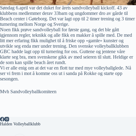
Søndag 6.april var det duket for årets sandvolleyball kickoff. 43 av
klubbens medlemmer derav 33barn og ungdommer dro av gårde til
Beach center i Gøteborg. Det var lagt opp til 2 timer trening og 3 timer
turnering mellom Norge og Sverige.
Noen fikk prøve sandvolleyball for første gang, og det ble gått
igjennom regler, teknikk og alle fikk en makker å spille med. De med
litt mer erfaring fikk mulighet til å friske opp «gamle» kunster og
utvikle seg enda mer under trening. Den svenske volleyballklubben
GBC hadde lagt opp til turnering for oss. Guttene og jentene våre
klarte seg bra, men svenskene gikk av med seieren til slutt. Heldige er
de som kan spille beach året rundt.
Vi er alle enig om at det var en flott tur med mye volleyballglede. Nå
ser vi frem i mot å komme oss ut i sanda på Rokke og starte opp
sesongen.
Mvh Sandvolleyballkomiteen
Halden Volleyballklubb