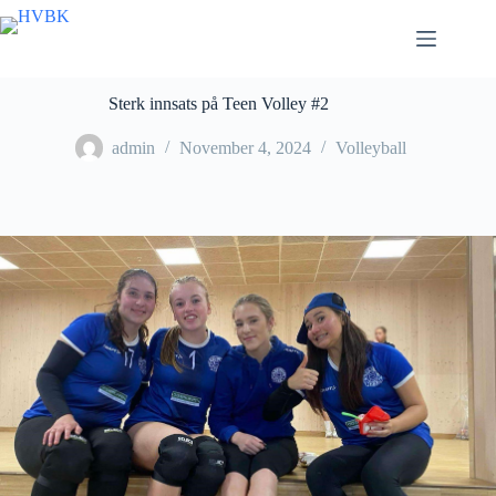
Skip
to
content
Sterk innsats på Teen Volley #2
admin
November 4, 2024
Volleyball