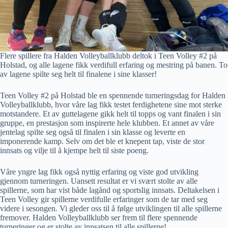
Flere spillere fra Halden Volleyballklubb deltok i Teen Volley #2 på
Holstad, og alle lagene fikk verdifull erfaring og mestring på banen. To
av lagene spilte seg helt til finalene i sine klasser!
Teen Volley #2 på Holstad ble en spennende turneringsdag for Halden
Volleyballklubb, hvor våre lag fikk testet ferdighetene sine mot sterke
motstandere. Et av guttelagene gikk helt til topps og vant finalen i sin
gruppe, en prestasjon som inspirerte hele klubben. Et annet av våre
jentelag spilte seg også til finalen i sin klasse og leverte en
imponerende kamp. Selv om det ble et knepent tap, viste de stor
innsats og vilje til å kjempe helt til siste poeng.
Våre yngre lag fikk også nyttig erfaring og viste god utvikling
gjennom turneringen. Uansett resultat er vi svært stolte av alle
spillerne, som har vist både lagånd og sportslig innsats. Deltakelsen i
Teen Volley gir spillerne verdifulle erfaringer som de tar med seg
videre i sesongen. Vi gleder oss til å følge utviklingen til alle spillerne
fremover. Halden Volleyballklubb ser frem til flere spennende
turneringer og er stolte av innsatsen til alle spillerne!