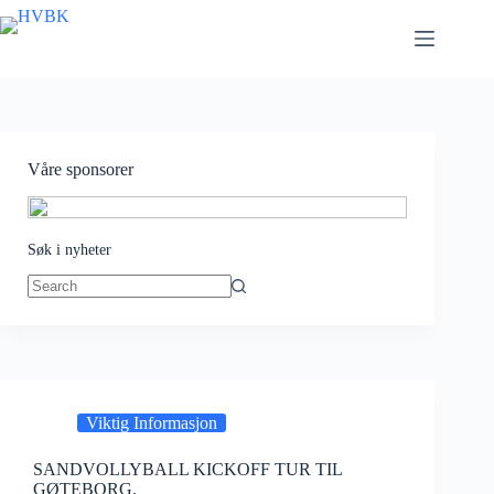
Skip
to
content
Våre sponsorer
Søk i nyheter
No
results
Viktig Informasjon
SANDVOLLYBALL KICKOFF TUR TIL
GØTEBORG.