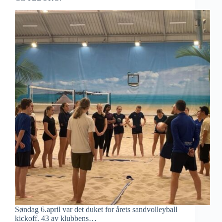
Søndag 6.april var det duket for årets sandvolleyball
kickoff. 43 av klubbens…